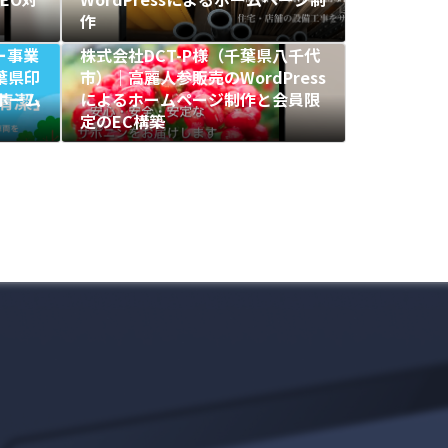
作
ー事業
株式会社DCT-P様（千葉県八千代
葉県印
市）｜高麗人参販売のWordPress
るホーム
によるホームページ制作と会員限
定のEC構築
お問い合わせ