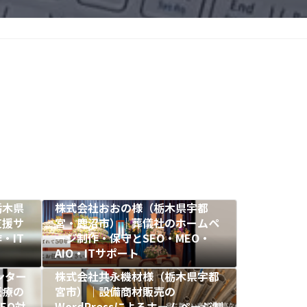
栃木県
株式会社おおの様（栃木県宇都
支援サ
宮・鹿沼市）｜葬儀社のホームペ
・IT
ージ制作・保守とSEO・MEO・
AIO・ITサポート
ンター
株式会社共永機材様（栃木県宇都
医療の
宮市）｜設備商材販売の
EO対
WordPressによるホームページ制