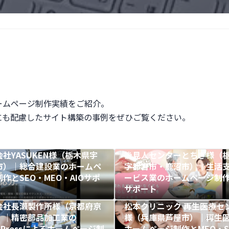
ームページ制作実績をご紹介。
にも配慮したサイト構築の事例をぜひご覧ください。
社YASUKEN様（栃木県宇
後見人センターとちぎ様（
市）｜総合建設業のホームペ
宇都宮市・鹿沼市）｜生活
作とSEO・MEO・AIOサポ
ービス業のホームページ制作
サポート
会社長瀬製作所様（京都府京
松本クリニック 再生医療セ
）｜精密部品加工業の
様（兵庫県芦屋市）｜再生
dPressによるホームページ制
ホームページ制作とMEO・S