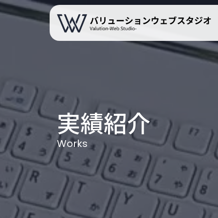
コ
ナ
ン
ビ
テ
ゲ
ン
ー
ツ
シ
へ
ョ
ス
ン
キ
に
ッ
移
プ
動
実績紹介
Works