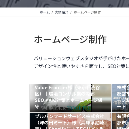
ホーム
実績紹介
ホームページ制作
ホームページ制作
バリューションウェブスタジオが手がけたホ
デザイン性と使いやすさを両立し、SEO対策
Value Frontier様（東京都渋谷
株式会
区）｜環境コンサル業の内部
都宮
SEO・AIO対策とホームページ保
ージ制
守
ート
プルバンフードサービス株式会社
有限
（津の田ミート）様（兵庫県尼崎
都市
市）｜ShopifyによるECサイト制
Wor