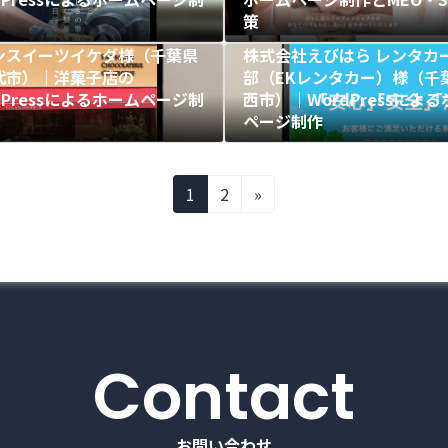
策
ンスイーツイケダ様（千葉県
株式会社えびはら レンタカ
代市）｜洋菓子店の
部（EKレンタカー）様（千
dPressによるホームページ制
西市）｜WordPressによ
ページ制作
固
固
1
2
»
定
定
ペ
ペ
ー
ー
ジ
ジ
Contact
お問い合わせ