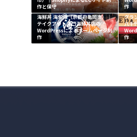
作と保守
作
海鮮丼 海旬様（京都府亀岡市）｜
グラ
テイクアウト専門海鮮丼店の
八千
WordPressによるホームページ制
Wor
作
作
投
稿
の
ペ
ー
ジ
送